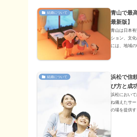
青山で最高
結婚について
最新版】
青山は日本有
ション、文化
には、地域の
浜松で信頼
結婚について
び方と成
浜松において
ね備えたサー
の場を提供す